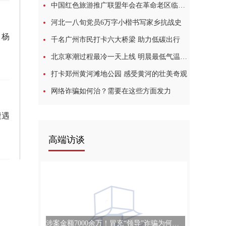
中国红色旅游推广联盟年会在革命老区临沂举行
河北一八旬党员6万字小楷书写家乡抗战史
 杨
千名广州市民打卡六大桥梁 助力低碳出行
北京寒潮过程最冷一天上线 明晨最低气温仅1℃
打卡郑州黄河滩地公园 感受黄河的壮美奇观
网络诈骗如何治？需要在这些方面发力
遭遇
高端访谈
涉案金额7000余万！冒充“领导”诈骗为何屡屡得手？