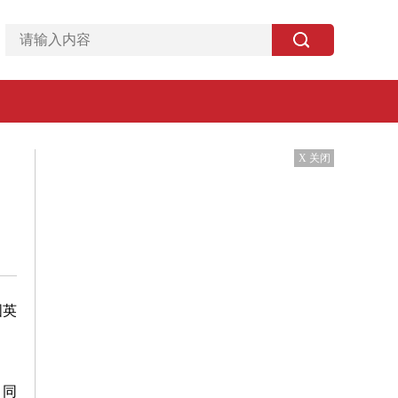
X 关闭
国英
，同