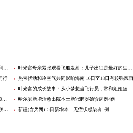
4500元/颗！种植牙指导价公布或给企业带来更大盈利空间
叶光富母亲紧张观看飞船发射：儿子出征是最好的生日礼物
同行
热带扰动和冷空气共同影响海南 16日至18日有较强风
河畔的中国】山西永乐宫壁画：“东方艺术画廊”穿
叶光富的成长故事：从小梦想当飞行员，常和姐姐坐在石板
四川井研警方破获一起特大串通投标案涉案金额5400万元
哈尔滨新增治愈出院本土新冠肺炎确诊病例4例
甘肃天水女子称丈夫抱走刚出生的孩子追讨彩礼 妇联：孩
新疆(含兵团)15日新增本土无症状感染者1例