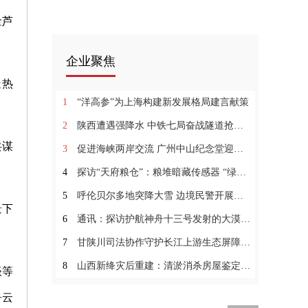
金芦
企业聚焦
造热
1
“洋高参”为上海构建新发展格局建言献策
2
陕西遭遇强降水 中铁七局奋战隧道抢险一线
共谋
3
促进海峡两岸交流 广州中山纪念堂迎建堂90周年
4
探访“天府粮仓”：粮堆暗藏传感器 “绿色科技”守护
5
呼伦贝尔多地突降大雪 边境民警开展风雪驰援
景下
6
通讯：探访护航神舟十三号发射的大漠警察：看到发射瞬间
7
甘陕川司法协作守护长江上游生态屏障和水源涵养地
8
山西新绛灾后重建：清淤消杀房屋鉴定全面启动
谈等
+云