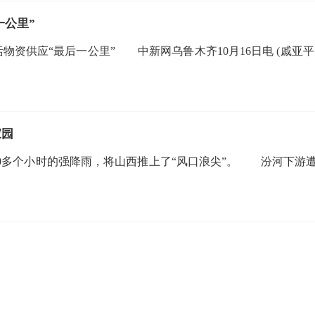
一公里”
资供应“最后一公里” 中新网乌鲁木齐10月16日电 (戚亚平
家园
多个小时的强降雨，将山西推上了“风口浪尖”。 汾河下游