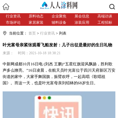
搜索
行业资讯
原料动态
企业聚焦
展会信息
高端访谈
市场评论
家居家装
辅料设备
涂装应用
工程招标
当前位置：
首页
>
行业资讯
> 列表
叶光富母亲紧张观看飞船发射：儿子出征是最好的生日礼物
来源： 时间：2021-10-18 18:38:21
中新网成都10月16日电 (刘杰 王鹏)“五星红旗迎风飘扬，胜利歌
声多么嘹亮。”16日凌晨，在航天员叶光富位于四川天府新区万安
街道的家中，大家手舞国旗，振臂欢呼，一起高唱《歌唱祖
国》。而这一天，也是叶光富母亲刘绍林的68岁生日。