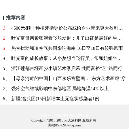
推荐内容
1、
4500元/颗！种植牙指导价公布或给企业带来更大盈利空间
2、
叶光富母亲紧张观看飞船发射：儿子出征是最好的生日礼物
3、
热带扰动和冷空气共同影响海南 16日至18日有较强风雨
4、
叶光富的成长故事：从小梦想当飞行员，常和姐姐坐在石板
5、
浙江莲都古堰画乡小镇艺术季启幕 共同富裕“艺”路同行
6、
【母亲河畔的中国】山西永乐宫壁画：“东方艺术画廊”穿
7、
强冷空气继续影响中东部地区 局地降温14℃以上
8、
新疆(含兵团)15日新增本土无症状感染者1例
备案号：粤ICP备18023326号-36
Copyright ? 2015-2018 人人涂料网 版权所有
邮箱8557298@qq.com