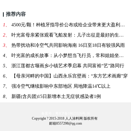
推荐内容
1、
4500元/颗！种植牙指导价公布或给企业带来更大盈利空间
2、
叶光富母亲紧张观看飞船发射：儿子出征是最好的生日礼物
3、
热带扰动和冷空气共同影响海南 16日至18日有较强风雨
4、
叶光富的成长故事：从小梦想当飞行员，常和姐姐坐在石板
5、
浙江莲都古堰画乡小镇艺术季启幕 共同富裕“艺”路同行
6、
【母亲河畔的中国】山西永乐宫壁画：“东方艺术画廊”穿
7、
强冷空气继续影响中东部地区 局地降温14℃以上
8、
新疆(含兵团)15日新增本土无症状感染者1例
备案号：粤ICP备18023326号-36
Copyright ? 2015-2018 人人涂料网 版权所有
邮箱8557298@qq.com