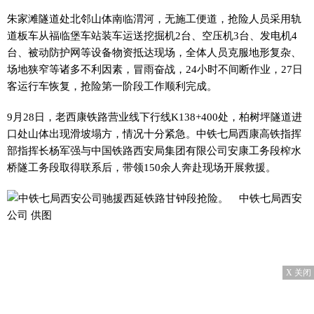
朱家滩隧道处北邻山体南临渭河，无施工便道，抢险人员采用轨
道板车从福临堡车站装车运送挖掘机2台、空压机3台、发电机4
台、被动防护网等设备物资抵达现场，全体人员克服地形复杂、
场地狭窄等诸多不利因素，冒雨奋战，24小时不间断作业，27日
客运行车恢复，抢险第一阶段工作顺利完成。
9月28日，老西康铁路营业线下行线K138+400处，柏树坪隧道进
口处山体出现滑坡塌方，情况十分紧急。中铁七局西康高铁指挥
部指挥长杨军强与中国铁路西安局集团有限公司安康工务段榨水
桥隧工务段取得联系后，带领150余人奔赴现场开展救援。
X 关闭