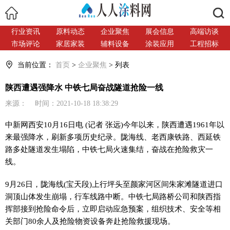
搜索
行业资讯
原料动态
企业聚焦
展会信息
高端访谈
市场评论
家居家装
辅料设备
涂装应用
工程招标
当前位置：
首页
>
企业聚焦
> 列表
陕西遭遇强降水 中铁七局奋战隧道抢险一线
来源： 时间：2021-10-18 18:38:29
中新网
西安10月16日电 (记者 张远)今年以来，陕西遭遇1961年以
来最强降水，刷新多项历史纪录。陇海线、老西康铁路、西延铁
路多处隧道发生塌陷，中铁七局火速集结，奋战在抢险救灾一
线。
9月26日，陇海线(宝天段)上行坪头至颜家河区间朱家滩隧道进口
洞顶山体发生崩塌，行车线路中断。中铁七局路桥公司和陕西指
挥部接到抢险命令后，立即启动应急预案，组织技术、安全等相
关部门80余人及抢险物资设备奔赴抢险救援现场。