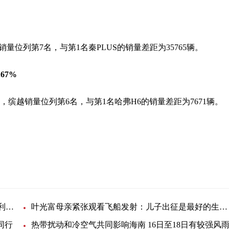
%
越销量位列第7名，与第1名秦PLUS的销量差距为35765辆。
67%
中，缤越销量位列第6名，与第1名哈弗H6的销量差距为7671辆。
4500元/颗！种植牙指导价公布或给企业带来更大盈利空间
叶光富母亲紧张观看飞船发射：儿子出征是最好的生日礼物
同行
热带扰动和冷空气共同影响海南 16日至18日有较强风