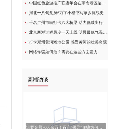
中国红色旅游推广联盟年会在革命老区临沂举行
河北一八旬党员6万字小楷书写家乡抗战史
千名广州市民打卡六大桥梁 助力低碳出行
北京寒潮过程最冷一天上线 明晨最低气温仅1℃
打卡郑州黄河滩地公园 感受黄河的壮美奇观
网络诈骗如何治？需要在这些方面发力
高端访谈
雨
涉案金额7000余万！冒充“领导”诈骗为何屡屡得手？