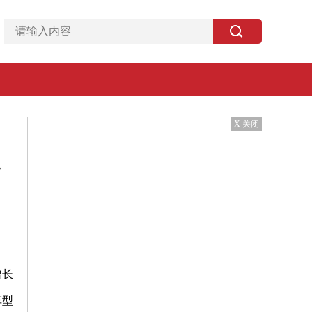
X 关闭
增长
车型