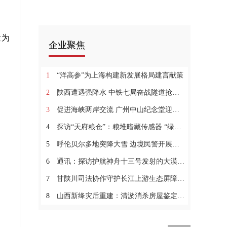
量为
企业聚焦
1
“洋高参”为上海构建新发展格局建言献策
2
陕西遭遇强降水 中铁七局奋战隧道抢险一线
3
促进海峡两岸交流 广州中山纪念堂迎建堂90周年
4
探访“天府粮仓”：粮堆暗藏传感器 “绿色科技”守护
5
呼伦贝尔多地突降大雪 边境民警开展风雪驰援
6
通讯：探访护航神舟十三号发射的大漠警察：看到发射瞬间
7
甘陕川司法协作守护长江上游生态屏障和水源涵养地
8
山西新绛灾后重建：清淤消杀房屋鉴定全面启动