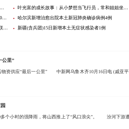
河畔的中国】山西永乐宫壁画：“东方艺术画廊”穿
叶光富的成长故事：从小梦想当飞行员，常和姐姐坐在石板
四川井研警方破获一起特大串通投标案涉案金额5400万元
哈尔滨新增治愈出院本土新冠肺炎确诊病例4例
甘肃天水女子称丈夫抱走刚出生的孩子追讨彩礼 妇联：孩
新疆(含兵团)15日新增本土无症状感染者1例
一公里”
资供应“最后一公里” 中新网乌鲁木齐10月16日电 (戚亚平
家园
多个小时的强降雨，将山西推上了“风口浪尖”。 汾河下游